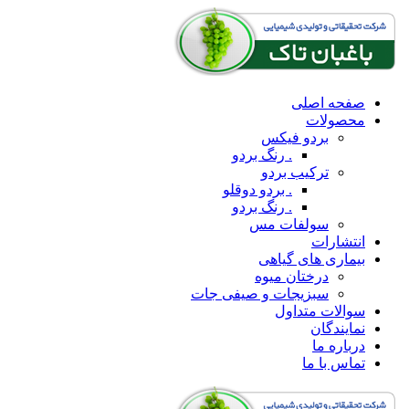
صفحه اصلی
محصولات
بردو فیکس
. رنگ بردو
ترکیب بردو
. بردو دوقلو
. رنگ بردو
سولفات مس
انتشارات
بیماری های گیاهی
درختان میوه
سبزیجات و صیفی جات
سوالات متداول
نمایندگان
درباره ما
تماس با ما