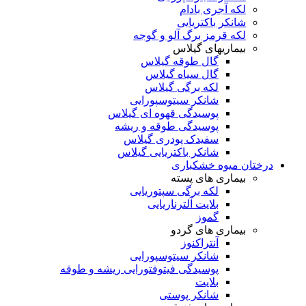
لکه آجری بادام
شانکر باکتریایی
لکه قرمز برگ آلو و گوجه
بیماریهای گیلاس
گال طوقه گیلاس
گال سیاه گیلاس
لکه برگی گیلاس
شانکر سیتوسپورایی
پوسیدگی قهوه ای گیلاس
پوسیدگی طوقه و ریشه
سفیدک پودری گیلاس
شانکر باکتریایی گیلاس
درختان میوه خشکباری
بیماری های پسته
لکه برگی سپتوریایی
بلایت آلترناریایی
گموز
بیماری های گردو
آنتراکنوز
شانکر سیتوسپورایی
پوسیدگی فیتوفتورایی ریشه و طوقه
بلایت
شانکر پوستی