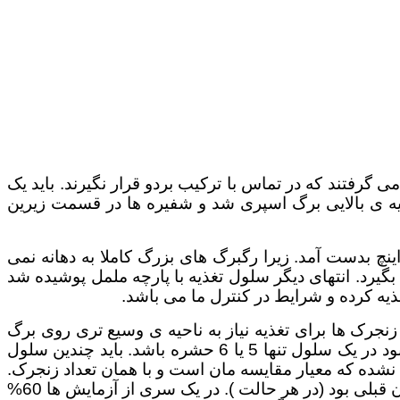
رفتند که در تماس با ترکیب بردو قرار نگیرند. باید یک
یه ی بالایی برگ اسپری شد و شفیره ها در قسمت زیرین
ی درست کردن سلول تغذیه انواع مختلفی شیشه امتحان شد که بهترین نتیجه با شیشه هایی با قطر و طول 5/2 اینچ بدست آمد. زیرا رگبرگ های بزرگ کاملا به دهانه نمی
یرد. انتهای دیگر سلول تغذیه با پارچه ململ پوشیده شد
ذیه کرده و شرایط در کنترل ما می باشد.
جرک ها برای تغذیه نیاز به ناحیه ی وسیع تری روی برگ
داشتند. برای گرسنه نماندن آنها شیره ی گیاهان گرفته شد و عصاره ی آن به مقدار زیادی به بدن آنها پمپ شد. لازم بود در یک سلول تنها 5 یا 6 حشره باشد. باید چندین سلول
شده که معیار مقایسه مان است و با همان تعداد زنجرک.
نتایج این آزمایش ها متغیر بود. بسته به تفاوت دما، بزرگی شفیره ها و عوامل دیگر، اما بطور کلی داستان همان داستان قبلی بود (در هر حالت ). در یک سری از آزمایش ها 60%