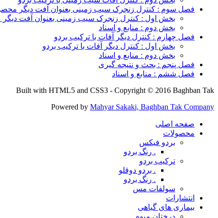
فصل سوم : کنترل زنجرک سیب زمینی بعنوان آفت دیگر محصول
بخش اول : کنترل زنجرک سیب زمینی بعنوان آفت دیگر م
بخش دوم : منابع و اسناد
فصل چهارم : کنترل دیگر آفات با ترکیب بردو
بخش اول : کنترل دیگر آفات با ترکیب بردو
بخش دوم : منابع و اسناد
فصل پنجم : بحث و نتیجه گیری
فصل ششم : منابع و اسناد
Built with HTML5 and CSS3 - Copyright © 2016 Baghban Tak
Powered by
Mahyar Sakaki, Baghban Tak Company
صفحه اصلی
محصولات
بردو فیکس
. رنگ بردو
ترکیب بردو
. بردو دوقلو
. رنگ بردو
سولفات مس
انتشارات
بیماری های گیاهی
درختان میوه