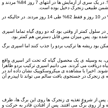
زنجرک ها 5 روز بعد و در سلول شاهد کمتر از 5% مردند. در انتهای 10 روز، 82% مردند و در سلول شاهد کمتر از 5%. در یک سری از آزمایش ها در انتهای 7 روز 84% مردند و
وقتی در سری سوم آزمایش ها دما بسیار پایین آمد، سرعت تغذیه و متابولیسم کاهش یافت. در این شرایط تنها 50% در 10 روز و فقط 62% طی 14 روز مردند. در حالیکه در
 در سلول کمتر از وقتی بود که دو روی گیاه تماما اسپری
ری شده بود. پس میزان مس قابل دسترس هم کمتر بود.
کن بود ریشه ها ترکیب بردو را جذب کنند اما اسپری برگ
لی، به وسیله ی یک محصول گیاه که تحت اثر اسپری واقع
اه دریافت می کردند. می دانیم اسپری ترکیب بردو ظاهرا
د. اخیرا با مشاهده ی میکروسکوپیک نشان داده اند در
ی زنجرک در جستجوی بافت سالم می تواند تا اپیدرم آن
. پس از شروع تغذیه ی زنجرک ها روی این برگ ها، ظرف
ه و از روی برگ می افتند. پس از افتادن قادر به حرکت و