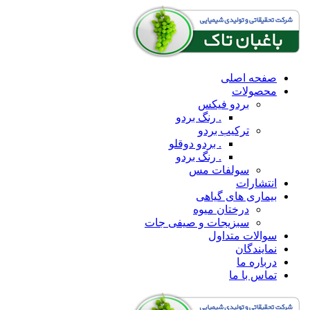
صفحه اصلی
محصولات
بردو فیکس
. رنگ بردو
ترکیب بردو
. بردو دوقلو
. رنگ بردو
سولفات مس
انتشارات
بیماری های گیاهی
درختان میوه
سبزیجات و صیفی جات
سوالات متداول
نمایندگان
درباره ما
تماس با ما