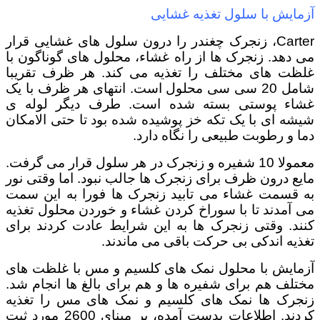
آزمایش با سلول تغذیه غشایی
Carter، زنجرک چغندر را درون سلول های غشایی قرار
می دهد. زنجرک ها از راه غشاء، محلول های گوناگون با
غلظت های مختلف را تغذیه می کند. هر ظرف تقریبا
شامل 20 سی سی محلول است. انتهای هر ظرف با یک
غشاء پوستی بسته شده است. طرف دیگر لوله ی
شیشه ای با یک تکه خز پوشیده شده بود تا حتی الامکان
دما و رطوبت طبیعی را نگاه دارد.
معمولا 10 شفیره و زنجرک در هر سلول قرار می گرفت.
مایع درون ظرف برای زنجرک ها جالب نبود. اما وقتی نور
به قسمت غشاء می تابید زنجرک ها فورا به این سمت
می آمدند تا با سوراخ کردن غشاء و خوردن محلول تغذیه
کنند. وقتی زنجرک ها به این شرایط عادت کردند برای
تغذیه اندکی بی حرکت باقی می ماندند.
آزمایش با محلول نمک های کلسیم و مس با غلظت های
مختلف هم برای شفیره ها و هم برای بالغ ها انجام شد.
زنجرک ها نمک های کلسیم و نمک های مس را تغذیه
کردند. اطلاعات بدست آمده، بر مبنای 2600 مورد ثبت