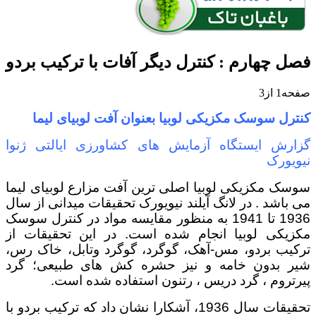
فصل چهارم : کنترل دیگر آفات با ترکیب بردو
صفحه1 از3
کنترل سوسک مکزیکی لوبیا بعنوان آفت لوبیای لیما
گزارش ایستگاه آزمایش های کشاورزی ایالتی ژنوا
نیویورک
سوسک مکزیکی لوبیا اصلی ترین آفت مزارع لوبیای لیما
می باشد . در لانگ آیلند نیویورک تحقیقات میدانی از سال
1936 تا 1941 به منظور مقایسه مواد در کنترل سوسک
مکزیکی لوبیا انجام شده است. در این تحقیقات از
ترکیب بردو، مس-آهک، گوگرد، گوگرد وتابل، خاک رس،
شیر بدون خامه و نیز حشره کش های طبیعی؛ گرد
پیرتروم ، گرد دریس ، رتنون استفاده شده است.
تحقیقات سال 1936، آشکارا نشان داد که ترکیب بردو با