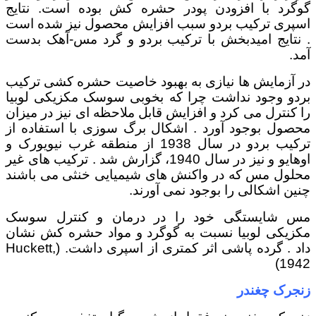
گوگرد با افزودن پودر حشره کش بوده است. نتایج
اسپری ترکیب بردو سبب افزایش محصول نیز شده است
. نتایج امیدبخش با ترکیب بردو و گرد مس-آهک بدست
آمد.
در آزمایش ها نیازی به بهبود خاصیت حشره کشی ترکیب
بردو وجود نداشت چرا که بخوبی سوسک مکزیکی لوبیا
را کنترل می کرد و افزایش قابل ملاحظه ای نیز در میزان
محصول بوجود آورد . اشکال برگ سوزی با استفاده از
ترکیب بردو در سال 1938 از منطقه غرب نیویورک و
اوهایو و نیز در سال 1940، گزارش شد . ترکیب های غیر
محلول مس که در واکنش های شیمیایی خنثی می باشند
چنین اشکالی را بوجود نمی آورند.
مس شایستگی خود را در درمان و کنترل سوسک
مکزیکی لوبیا نسبت به گوگرد و مواد حشره کش نشان
داد . گرده پاشی اثر کمتری از اسپری داشت. (Huckett,
1942)
زنجرک چغندر