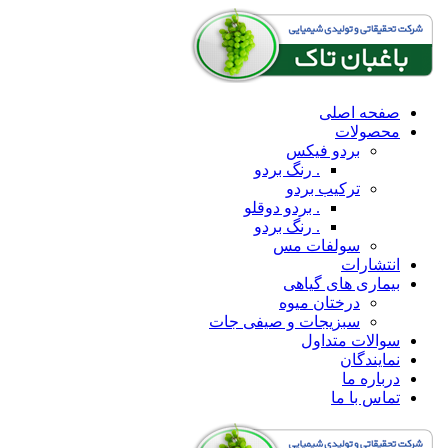
صفحه اصلی
محصولات
بردو فیکس
. رنگ بردو
ترکیب بردو
. بردو دوقلو
. رنگ بردو
سولفات مس
انتشارات
بیماری های گیاهی
درختان میوه
سبزیجات و صیفی جات
سوالات متداول
نمایندگان
درباره ما
تماس با ما