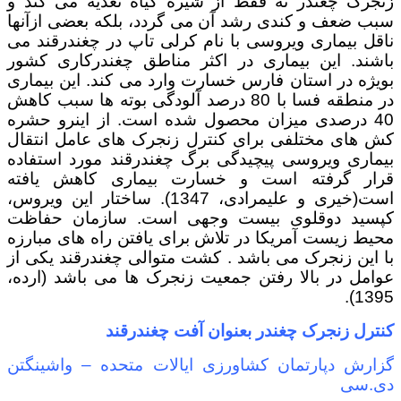
زنجرک چغندر نه فقط از شیره گیاه تغذیه می کند و
سبب ضعف و کندی رشد آن می گردد، بلکه بعضی ازآنها
ناقل بیماری ویروسی با نام کرلی تاپ در چغندرقند می
باشند. این بیماری در اکثر مناطق چغندرکاری کشور
بویژه در استان فارس خسارت وارد می کند. این بیماری
در منطقه فسا با 80 درصد آلودگی بوته ها سبب کاهش
40 درصدی میزان محصول شده است. از اینرو حشره
کش های مختلفی برای کنترل زنجرک های عامل انتقال
بیماری ویروسی پیچیدگی برگ چغندرقند مورد استفاده
قرار گرفته است و خسارت بیماری کاهش یافته
است(خیری و علیمرادی، 1347). ساختار این ویروس،
کپسید دوقلوی بیست وجهی است. سازمان حفاظت
محیط زیست آمریکا در تلاش برای یافتن راه های مبارزه
با این زنجرک می باشد . کشت متوالی چغندرقند یکی از
عوامل در بالا رفتن جمعیت زنجرک ها می باشد (ارده،
1395).
کنترل زنجرک چغندر بعنوان آفت چغندرقند
گزارش دپارتمان کشاورزی ایالات متحده – واشینگتن
دی.سی