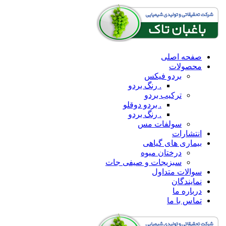
صفحه اصلی
محصولات
بردو فیکس
. رنگ بردو
ترکیب بردو
. بردو دوقلو
. رنگ بردو
سولفات مس
انتشارات
بیماری های گیاهی
درختان میوه
سبزیجات و صیفی جات
سوالات متداول
نمایندگان
درباره ما
تماس با ما