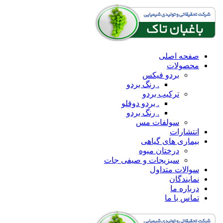
صفحه اصلی
محصولات
بردو فیکس
. رنگ بردو
ترکیب بردو
. بردو دوقلو
. رنگ بردو
سولفات مس
انتشارات
بیماری های گیاهی
درختان میوه
سبزیجات و صیفی جات
سوالات متداول
نمایندگان
درباره ما
تماس با ما